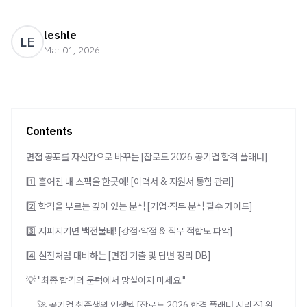
leshle
LE
Mar 01, 2026
Contents
면접 공포를 자신감으로 바꾸는 [잡로드 2026 공기업 합격 플래너]
1️⃣ 흩어진 내 스펙을 한곳에! [이력서 & 지원서 통합 관리]
2️⃣ 합격을 부르는 깊이 있는 분석 [기업·직무 분석 필수 가이드]
3️⃣ 지피지기면 백전불태! [강점·약점 & 직무 적합도 파악]
4️⃣ 실전처럼 대비하는 [면접 기출 및 답변 정리 DB]
💡 "최종 합격의 문턱에서 망설이지 마세요."
🚀 공기업 취준생의 인생템 [잡로드 2026 합격 플래너 시리즈] 완