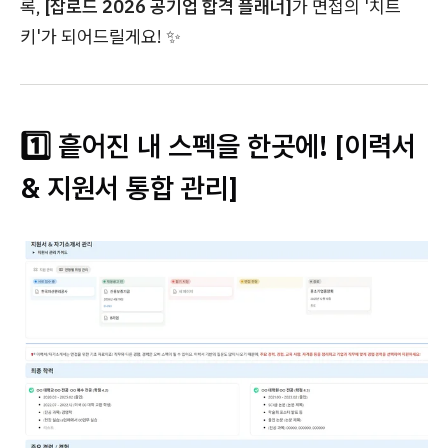
록,
[잡로드 2026 공기업 합격 플래너]
가 면접의 '치트
키'가 되어드릴게요! ✨
1️⃣ 흩어진 내 스펙을 한곳에! [이력서
& 지원서 통합 관리]