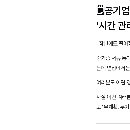
🗒️공기
'시간 관
"작년에도 떨어
중기중 서류 통과
는데 면접에서는
여러분도 이런 
사실 이건 여러
로
'무계획, 무기