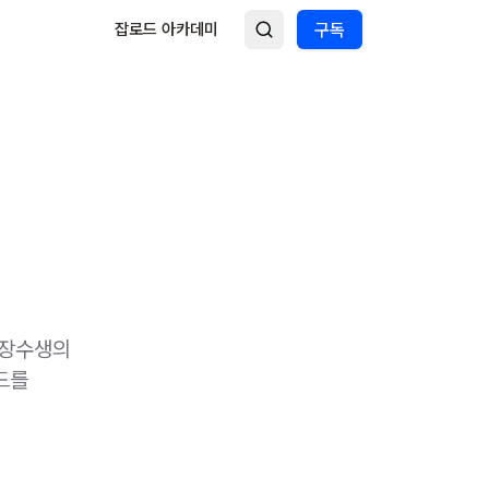
잡로드 아카데미
구독
 장수생의
드를