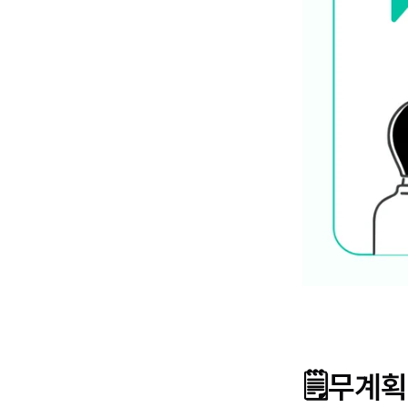
🗒️
무계획