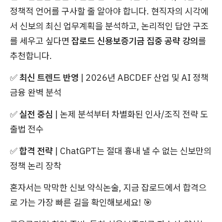
정책적 언어를 구사할 줄 알아야 합니다. 현직자의 시각에
서 신보의 최신 업무계획을 분석하고, 논리적인 답안 구조
를 세우고 싶다면
잡로드 신용보증기금 집중 공략 강의
를
추천합니다.
✅
최신 트렌드 반영
| 2026년 ABCDEF 산업 및 AI 정책
금융 완벽 분석
✅
실전 중심
| 논제 분석부터 차별화된 인사/조직 전략 도
출법 전수
✅
합격 전략
| ChatGPT는 절대 흉내 낼 수 없는 신보만의
정책 논리 장착
혼자서는 막막한 신보 약식논술, 지금 잡로드에서 합격으
로 가는 가장 빠른 길을 확인해보세요! 🎯