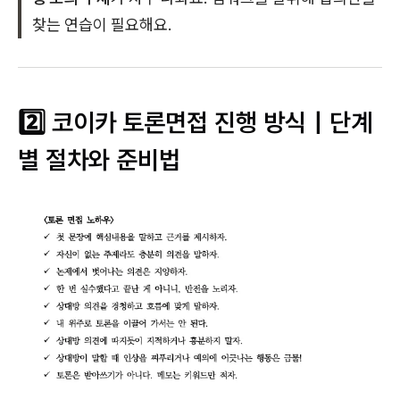
찾는 연습이 필요해요.
2️⃣ 코이카 토론면접 진행 방식｜단계
별 절차와 준비법