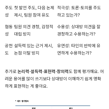
주도
첫 발언 주도, 다음 논제
적극성: 토론·토의를 주도
성
제시, 팀원 참여 유도
하고 있는가?
협동
팀원 의견 경청, 감정적
수용성: 상대방 의견을 잘
성
대립 방지
경청하고 수용하는가?
공헌
설득력 있는 근거 제시,
유연성: 타인의 반박에 유
도
논점 이탈 방지
연하게 수용하는가?
추가로
논리력·설득력·표현력·창의력
도 함께 평가해요. 어
려운 용어를 많이 쓰기보다 상대방이 이해하기 쉽게 명확
하게 표현하는 게 좋아요.