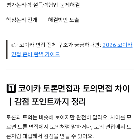
평가
논리력·설득력
협업·문제해결
핵심
논리 전개
해결방안 도출
👉 코이카 면접 전체 구조가 궁금하다면:
2026 코이카
면접 준비 완벽 가이드
1️⃣ 코이카 토론면접과 토의면접 차이
｜감점 포인트까지 정리
토론과 토의는 비슷해 보이지만 완전히 달라요. 차이를 모
르면 토론 면접에서 토의처럼 말하거나, 토의 면접에서 토
론처럼 대립해서 감점을 받을 수 있어요.