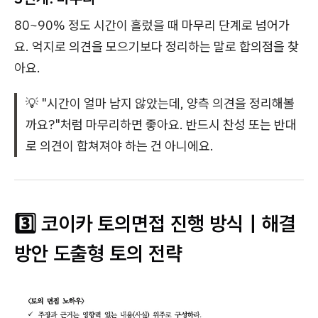
80~90% 정도 시간이 흘렀을 때 마무리 단계로 넘어가
요. 억지로 의견을 모으기보다 정리하는 말로 합의점을 찾
아요.
💡 "시간이 얼마 남지 않았는데, 양측 의견을 정리해볼
까요?"처럼 마무리하면 좋아요. 반드시 찬성 또는 반대
로 의견이 합쳐져야 하는 건 아니에요.
3️⃣ 코이카 토의면접 진행 방식｜해결
방안 도출형 토의 전략