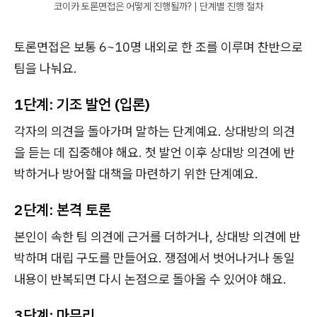
코이카 토론면접은 어떻게 진행될까? | 단계별 진행 절차
토론면접은 보통 6~10명 내외로 한 조를 이루며 찬반으로
팀을 나눠요.
1단계: 기조 발언 (입론)
각자의 의견을 돌아가며 말하는 단계예요. 상대방의 의견
을 듣는 데 집중해야 해요. 첫 발언 이후 상대방 의견에 반
박하거나 방어할 대책을 마련하기 위한 단계예요.
2단계: 본격 토론
본인이 속한 팀 의견에 근거를 더하거나, 상대방 의견에 반
박하며 대립 구도를 만들어요. 쟁점에서 벗어나거나 동일
내용이 반복되면 다시 논점으로 돌아올 수 있어야 해요.
3단계: 마무리