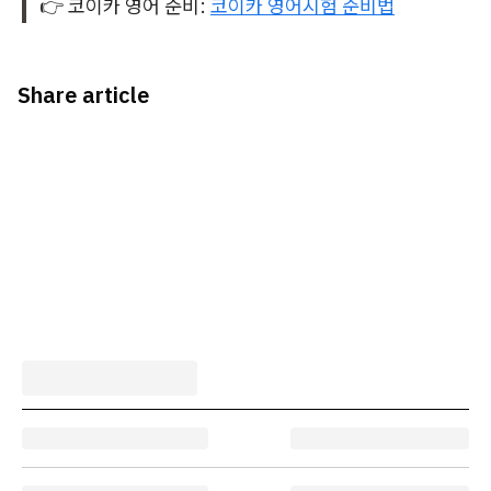
👉 코이카 영어 준비:
코이카 영어시험 준비법
Share article