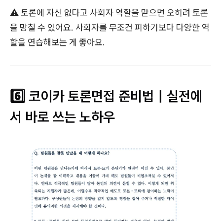
⚠️ 토론에 자신 없다고 사회자 역할을 맡으면 오히려 토론
을 망칠 수 있어요. 사회자를 무조건 피하기보다 다양한 역
할을 연습해보는 게 좋아요.
6️⃣ 코이카 토론면접 준비법｜실전에
서 바로 쓰는 노하우