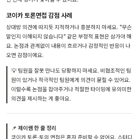
코이카 토론면접 감점 사례
상대방 의견에 따지듯 지적하거나 흥분하지 마세요. "무슨
말인지 이해되지 않습니다" 같은 부정적 표현은 삼가야 해
요. 논점과 관계없이 내용이 흐르거나 감정적인 반응이 나
오면 감점이에요.
💡 팀원을 잘못 만나도 당황하지 마세요. 비협조적인 팀
원이 있거나 적극적인 팀원에게 의견이 묻힐 수 있어요.
이럴수록 논점을 잡아주거나 적절한 타이밍에 유의미한
의견을 제시하는 게 좋아요.
📌
제이쌤 한 줄 정리
코이카 토론·토의 면접은 혼자 준비할 수 없어요. 스터디