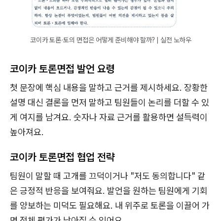
코이카 토론·토의 면접은 어떻게 준비해야 할까? | 실전 노하우
코이카 토론면접 발언 요령
첫 문장에 핵심 내용을 말하고 근거를 제시하세요. 장황한
설명 대신 결론을 먼저 말하고 팀원들이 논리를 더할 수 있
게 여지를 남겨요. 숫자나 자료 근거를 활용하면 설득력이
높아져요.
코이카 토론면접 협업 전략
팀원이 말할 때 고개를 끄덕이거나 "저도 동의합니다" 같
은 긍정적 반응을 보여줘요. 발언을 원하는 팀원에게 기회
를 양보하는 미덕도 필요해요. 내 위주로 토론을 이끌어 가
면 전체 평가가 낮아질 수 있어요.