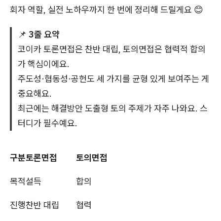
회자 역할, 실전 노하우까지 한 번에 정리해 드릴게요 😊
📌
3줄 요약
코이카 토론면접은 찬반 대립, 토의면접은 협력적 합의
가 핵심이에요.
주도성·협동성·공헌도 세 가지를 균형 있게 보여주는 게
중요해요.
최근에는 해결방안 도출형 토의 주제가 자주 나와요. 스
터디가 필수예요.
구분
토론면접
토의면접
목적
설득
합의
진행
찬반 대립
협력