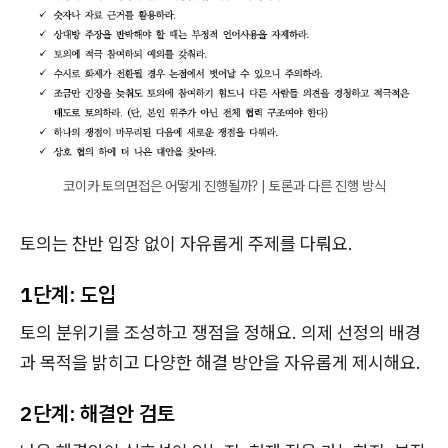
코이카 토의면접은 어떻게 진행될까? | 토론과 다른 진행 방식
토의는 찬반 입장 없이 자유롭게 주제를 다뤄요.
1단계: 도입
토의 분위기를 조성하고 쟁점을 정해요. 의제 선정의 배경
과 목적을 밝히고 다양한 해결 방안을 자유롭게 제시해요.
2단계: 해결안 검토