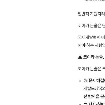
일반직 지원자라면
코이카 논술은 
국제개발협력 이
해야 하는 시험
⚠️
코이카 논술,
코이카 논술은 크
🎯
문제해결형
개발도상국의
선 방안
을 묻
⚖️
시사·찬반