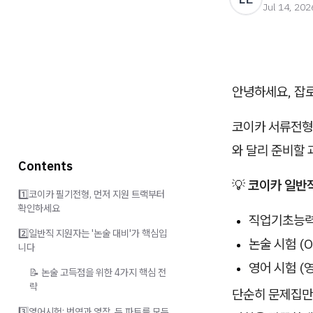
Jul 14, 202
안녕하세요, 잡
코이카 서류전형을
와 달리 준비할 
Contents
💡
코이카 일반직
1️⃣코이카 필기전형, 먼저 지원 트랙부터
확인하세요
직업기초능력
2️⃣일반직 지원자는 '논술 대비'가 핵심입
논술 시험 (O
니다
영어 시험 (
📝 논술 고득점을 위한 4가지 핵심 전
략
단순히 문제집만 
3️⃣영어시험: 번역과 영작, 두 파트를 모두