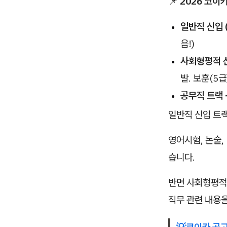
📌
2026 코이카
일반직 신입 
음!)
사회형평적 신
발. 보훈(5
공무직 트랙
일반직 신입 트
영어시험, 논술,
습니다.
반면 사회형평적
직무 관련 내용
💡
코이카 공