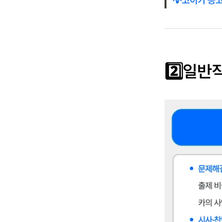
2️⃣일반