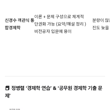
이론 + 문제 구성으로 체계적
신경수 객관식 통
분량이 많
단권화 가능 (요약/해설 정리 )
합경제학
진도 늦을
비전공자 입문에 용이
📕 정병렬 ‘경제학 연습’ & ‘공무원 경제학 기출 문
제’