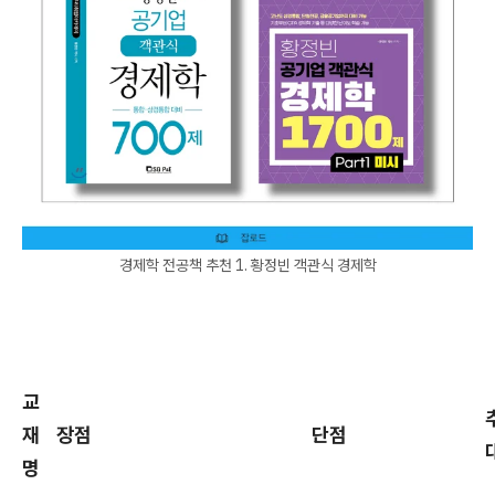
경제학 전공책 추천 1. 황정빈 객관식 경제학
교
재
장점
단점
명