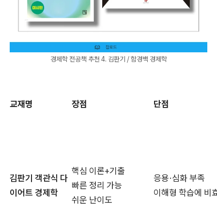
경제학 전공책 추천 4. 김판기 / 함경백 경제학
교재명
장점
단점
핵심 이론+기출
김판기 객관식 다
응용·심화 부족
빠른 정리 가능
이어트 경제학
이해형 학습에 비
쉬운 난이도