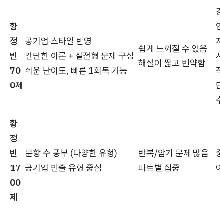
황
정
공기업 스타일 반영
쉽게 느껴질 수 있음
빈
간단한 이론 + 실전형 문제 구성
해설이 짧고 빈약함
70
쉬운 난이도, 빠른 1회독 가능
0제
황
정
빈
문항 수 풍부 (다양한 유형)
반복/암기 문제 많음
17
공기업 빈출 유형 중심
파트별 집중
00
제