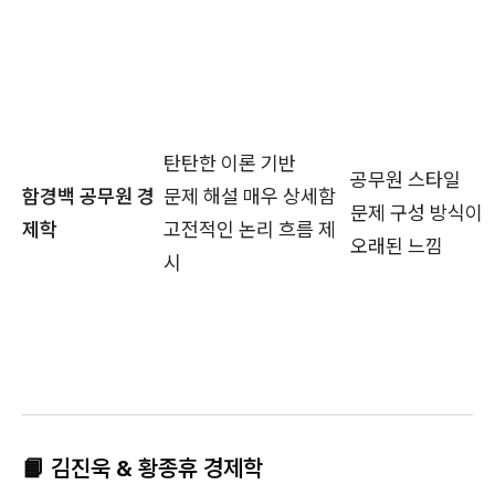
탄탄한 이론 기반
공무원 스타일
함경백 공무원 경
문제 해설 매우 상세함
문제 구성 방식이
제학
고전적인 논리 흐름 제
오래된 느낌
시
📙 김진욱 & 황종휴 경제학