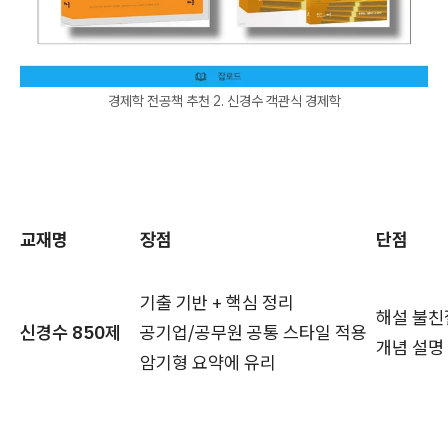
경제학 전공책 추천 2. 신경수 객관식 경제학
교재명
장점
단점
기출 기반 + 핵심 정리
해설 불친
신경수 850제
공기업/공무원 공통 스타일 적용
개념 설명
암기형 요약에 유리