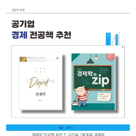
경제학 전공책 추천 5. 김진욱 / 황종휴 경제학