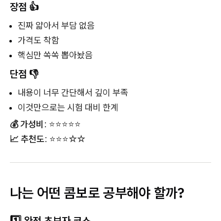
장점 👍
진짜 얇아서 부담 없음
가격도 착함
핵심만 쏙쏙 뽑아놨음
단점 👎
내용이 너무 간단해서 깊이 부족
이것만으로는 시험 대비 한계
💰 가성비
: ⭐⭐⭐⭐⭐
📈 추천도
: ⭐⭐⭐☆☆
나는 어떤 콤보로 공부해야 할까?
1️⃣ 완전 초보자 코스