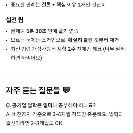
중요한 판례는
결론 + 핵심 이유 1개
만 간단히
실전 팁
문제당
1분 30초
안에 풀기 연습
모르는 문제는 소거법으로!
확실히 틀린 것부터
제거
최신 법령 개정사항은
시험 2주 전
에만 체크 (너무 일찍
하면 까먹어요)
자주 묻는 질문들 💬
Q. 공기업 법학은 얼마나 공부해야 하나요?
A. 비전공자 기준으로
3-4개월
정도면 충분해요. 법학과
출신이라면 2-3개월도 OK!