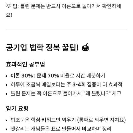
💡
팁
: 틀린 문제는 반드시 이론으로 돌아가서 확인하세
요!
공기업 법학 정복 꿀팁! 🍯
효과적인 공부법
이론 30% : 문제 70%
비율로 시간 배분하기
하루에 조금씩 매일보다는
주 3-4회 집중
이 더 효과적
틀린 문제는 꼭 이론으로 돌아가서 "왜 틀렸나?" 체크
암기 요령
법조문은
핵심 키워드만
외우기 (통째로 외우면 지쳐요)
헷갈리는 개념들은
표로 만들어서 비교
하며 정리