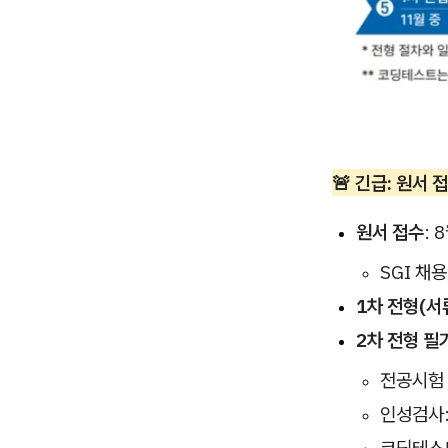
🚨 긴급: 원서 
원서 접수
: 
SGI 채
1차 전형(서
2차 전형 필
전공시험
인성검사: