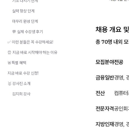
기초 다지기 단계
실력 향상 단계
마무리 완성 단계
채용 개요 및
💬 실제 수강생 후기
총 70명 내외 
✅ 이런 분들은 꼭 수강하세요!
⏰ 지금 바로 시작해야 하는 이유
모집분야
전공
🚨특별 혜택
지금 바로 수강 신청!
금융일반
경영, 
🥇 강사진 소개
전산
컴퓨터
김지희 강사
전문자격
공인회
지방인재
경영, 