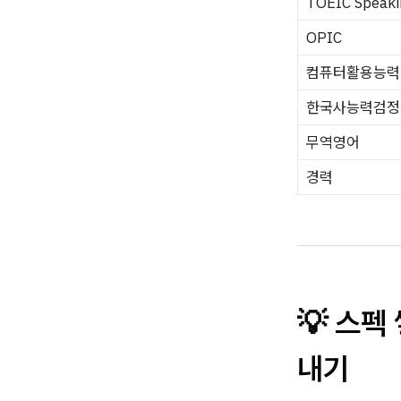
TOEIC Speak
OPIC
컴퓨터활용능력
한국사능력검정
무역영어
경력
💡 스펙
내기