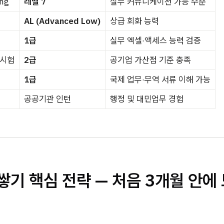
ing
레벨 7
실무 커뮤니케이션 가능 수준
AL (Advanced Low)
상급 회화 능력
1급
실무 엑셀·액세스 능력 검증
시험
2급
공기업 가산점 기준 충족
1급
국제 업무·무역 서류 이해 가능
공공기관 인턴
행정 및 대민업무 경험
 쌓기 핵심 전략 — 처음 3개월 안에