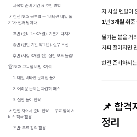
과목별 준비 기간 & 추천 방법
저 사실 멘탈이 
📌 한전 NCS 공부법 — "비타민 매일 풀
1년 3개월 취준
기"가 진짜 답이다
초반 (준비 1~3개월): 기본기 다지기
필기는 붙을 거
중반 (인턴 기간 약 1년): 실무 우선
차피 떨어지면 면
후반 (시험 3개월 전): 실전 모드 돌입!
한전 준비하시는 
🏆 NCS 고득점 비법 3가지
1. 매일 비타민 문제집 풀기
2. 어려운 문제는 과감히 패스
3. 실전 풀이 전략
📌 합격
📌 한전 자소서 준비 전략 — 무료 첨삭 서
비스 적극 활용
정리
초반: 무료 강의 활용