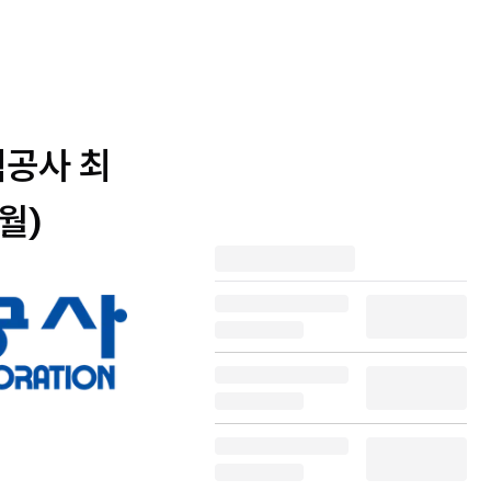
력공사 최
월)