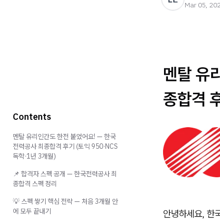
Mar 05, 20
멘탈 유
종합격 후
Contents
멘탈 유리인간도 한전 붙었어요! — 한국
전력공사 최종합격 후기 (토익 950·NCS
독학·1년 3개월)
📌 합격자 스펙 공개 — 한국전력공사 최
종합격 스펙 정리
💡 스펙 쌓기 핵심 전략 — 처음 3개월 안
에 모두 끝내기
안녕하세요, 한