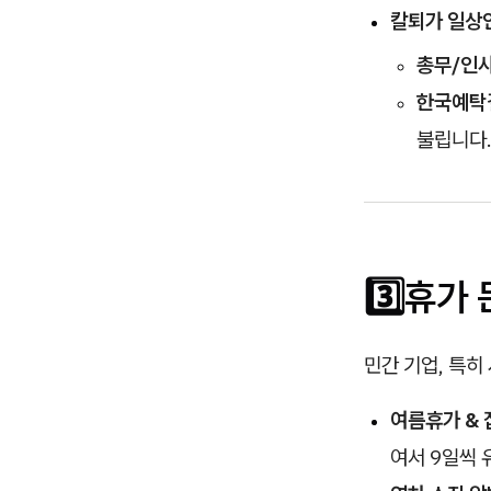
칼퇴가 일상인 
총무/인사
한국예탁
불립니다.
3️⃣휴가
민간 기업, 특히
여름휴가 & 
여서 9일씩 