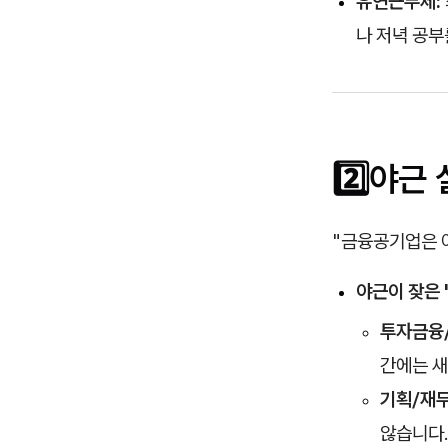
유연근무제:
나 저녁 공부
2️⃣야근
"금융공기업은 야
야근이 잦은 '
투자금융/
간에는 새
기획/재무
않습니다