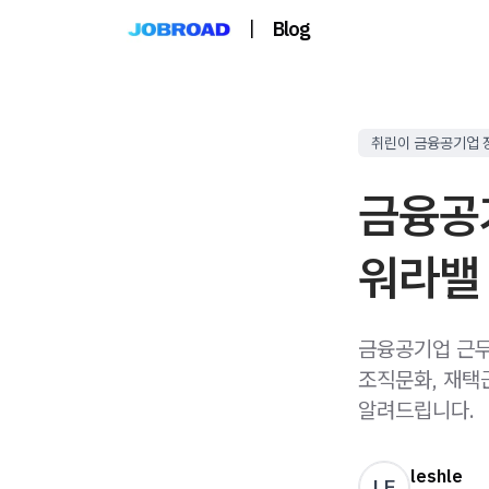
|
Blog
취린이 금융공기업 
금융공기
워라밸
금융공기업 근무
조직문화, 재택
알려드립니다.
leshle
LE