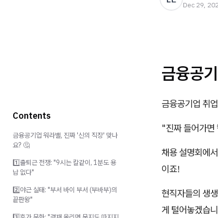
Dec 29, 20
금융공기업
금융공기업 취업
Contents
"진짜 들어가면
금융공기업 워라밸, 진짜 '신의 직장' 맞나
요? 🤔
채용 설명회에서는
1️⃣출퇴근 전쟁: "9시는 칼같이, 1분도 용
이죠!
납 없다"
2️⃣야근 실태: "부서 바이 부서 (부바부)의
현직자들의 생생한
끝판왕"
게 털어놓겠습니다
3️⃣휴가 문화: "결재 올리면 묻지도 따지지