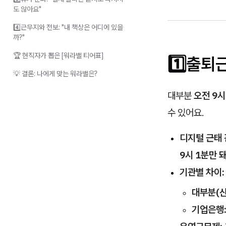
도 않아요"
4️⃣근무지와 전보: "내 책상은 어디에 있을
까?"
🏆 현직자가 뽑은 [워라밸 티어표]
1️⃣출퇴
💡 결론: 나에게 맞는 워라밸은?
대부분
오전 9시
수 있어요.
디지털 근태 
9시 1분만 돼
기관별 차이:
대부분(산은
기업은행