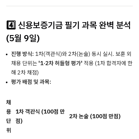
4️⃣ 신용보증기금 필기 과목 완벽 분석
(5월 9일)
진행 방식:
1차(객관식)와 2차(논술) 동시 실시. 보훈 외
채용 단위는
'1·2차 허들형 평가'
적용 (1차 합격자에 한
해 2차 채점)
평가 배점 및 과목:
채
용
1차 객관식 (100점 만
2차 논술 (100점 만점)
단
점)
위