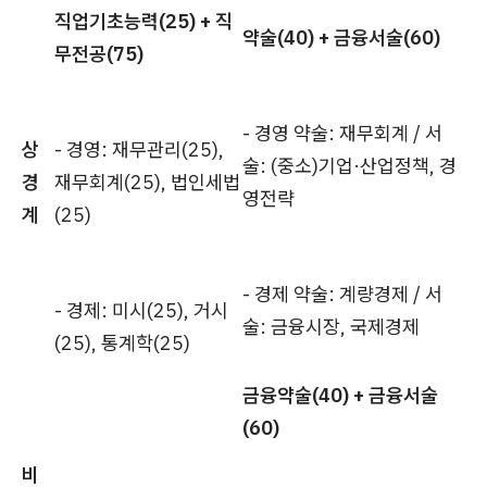
직업기초능력(25) + 직
약술(40) + 금융서술(60)
무전공(75)
- 경영 약술: 재무회계 / 서
상
- 경영: 재무관리(25),
술: (중소)기업·산업정책, 경
경
재무회계(25), 법인세법
영전략
계
(25)
- 경제 약술: 계량경제 / 서
- 경제: 미시(25), 거시
술: 금융시장, 국제경제
(25), 통계학(25)
금융약술(40) + 금융서술
(60)
비