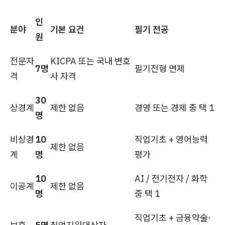
인
분야
기본 요건
필기 전공
원
전문자
KICPA 또는 국내 변호
7명
필기전형 면제
격
사 자격
30
상경계
제한 없음
경영 또는 경제 중 택 1
명
비상경
10
직업기초 + 영어능력
제한 없음
계
명
평가
10
AI / 전기전자 / 화학
이공계
제한 없음
명
중 택 1
직업기초 + 금융약술·