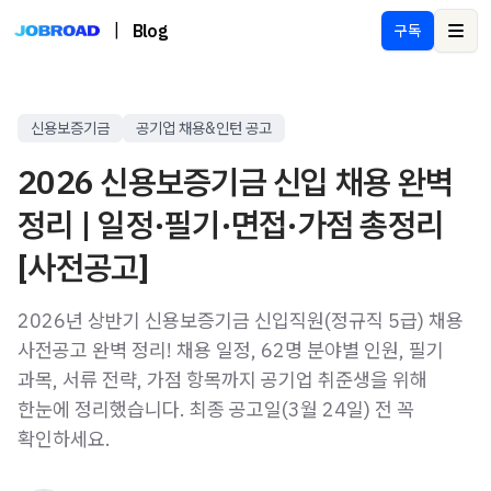
|
Blog
구독
Ope
신용보증기금
공기업 채용&인턴 공고
2026 신용보증기금 신입 채용 완벽
정리 | 일정·필기·면접·가점 총정리
[사전공고]
2026년 상반기 신용보증기금 신입직원(정규직 5급) 채용
사전공고 완벽 정리! 채용 일정, 62명 분야별 인원, 필기
과목, 서류 전략, 가점 항목까지 공기업 취준생을 위해
한눈에 정리했습니다. 최종 공고일(3월 24일) 전 꼭
확인하세요.