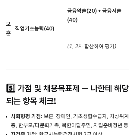
금융약술(20) + 금융서술
(40)
보
직업기초능력(40)
훈
(1, 2차 합산하여 평가)
5️⃣ 가점 및 채용목표제 — 나한테 해당
되는 항목 체크!
사회형평 가점:
보훈, 장애인, 기초생활수급자, 차상위계
층, 한부모/다문화가족, 북한이탈주민, 자립준비청년 등
자격증 가점:
한국사능력검정시험 2급 이상