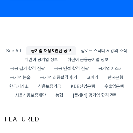
See All
공기업 채용&인턴 공고
잡로드 스터디 & 강의 소식
취린이 공기업 정보
취린이 금융공기업 정보
금공 필기 합격 전략
금공 면접 합격 전략
공기업 자소서
공기업 논술
공기업 최종합격 후기
코이카
한국은행
한국거래소
신용보증기금
KDB산업은행
수출입은행
서울신용보증재단
농협
[플래너] 공기업 합격 전략
FEATURED