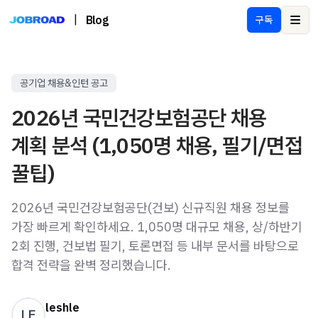
|
Blog
구독
Ope
공기업 채용&인턴 공고
2026년 국민건강보험공단 채용
계획 분석 (1,050명 채용, 필기/면접
꿀팁)
2026년 국민건강보험공단(건보) 신규직원 채용 정보를
가장 빠르게 확인하세요. 1,050명 대규모 채용, 상/하반기
2회 진행, 건보법 필기, 토론면접 등 내부 문서를 바탕으로
합격 전략을 완벽 정리했습니다.
leshle
LE