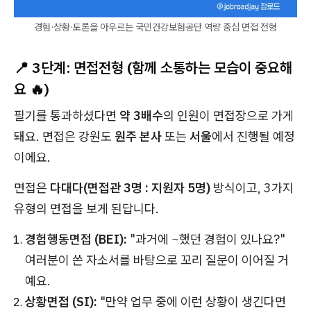
경험·상황·토론을 아우르는 국민건강보험공단 역량 중심 면접 전형
📍 3단계: 면접전형 (함께 소통하는 모습이 중요해
요 🔥)
필기를 통과하셨다면
약 3배수
의 인원이 면접장으로 가게
돼요. 면접은 강원도
원주 본사
또는
서울
에서 진행될 예정
이에요.
면접은
다대다(면접관 3명 : 지원자 5명)
방식이고, 3가지
유형의 면접을 보게 된답니다.
경험행동면접 (BEI):
"과거에 ~했던 경험이 있나요?"
여러분이 쓴 자소서를 바탕으로 꼬리 질문이 이어질 거
예요.
상황면접 (SI):
"만약 업무 중에 이런 상황이 생긴다면