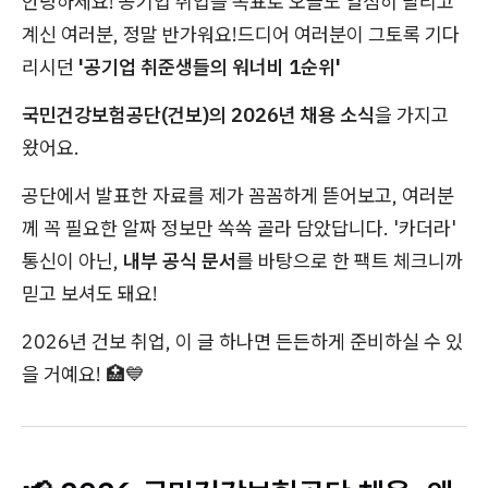
안녕하세요! 공기업 취업을 목표로 오늘도 열심히 달리고
계신 여러분, 정말 반가워요!드디어 여러분이 그토록 기다
리시던
'공기업 취준생들의 워너비 1순위'
국민건강보험공단(건보)의
2026년 채용 소식
을 가지고
왔어요.
공단에서 발표한 자료를 제가 꼼꼼하게 뜯어보고, 여러분
께 꼭 필요한 알짜 정보만 쏙쏙 골라 담았답니다. '카더라'
통신이 아닌,
내부 공식 문서
를 바탕으로 한 팩트 체크니까
믿고 보셔도 돼요!
2026년 건보 취업, 이 글 하나면 든든하게 준비하실 수 있
을 거예요! 🏥💙