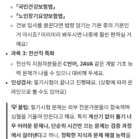
「국민건강보험법」
「노인장기요양보험법」
건보 입사를 꿈꾼다면 법령 암기는 기본 중의 기본인
거 아시죠? 미리미리 봐두시면 나중에 훨씬 편하실 거
예요!
과목 3: 전산직 특화
전산직 지원자분들은
C언어, JAVA
같은 개발 기초 능
력 문제가 나올 수 있으니 대비해 두세요.
인성검사:
필기시험이 끝나고 진행돼요. (상황에 따라 온
라인으로 볼 수도 있어요)
💡 꿀팁:
필기시험 문제는 외부 전문가분들이 합숙하며
심혈을 기울여 만든다고 해요. 특히
계산기 없이 풀기 너
무 어려운 문제나, 단순히 시간만 끄는 문제는 검증 과정
에서 걸러낸다
고 하니,
정확한 지식과 문제 해결 능력
을