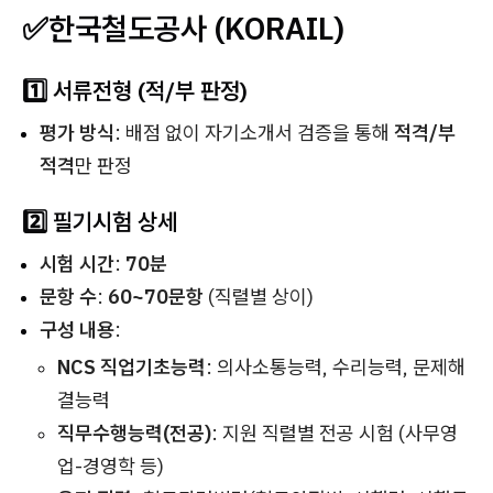
✅한국철도공사
(KORAIL)
1️⃣ 서류전형 (적/부 판정)
평가 방식
: 배점 없이 자기소개서 검증을 통해
적격/부
적격
만 판정
2️⃣ 필기시험 상세
시험 시간
:
70분
문항 수
:
60~70문항
(직렬별 상이)
구성 내용
:
NCS 직업기초능력
: 의사소통능력, 수리능력, 문제해
결능력
직무수행능력(전공)
: 지원 직렬별 전공 시험 (사무영
업-경영학 등)