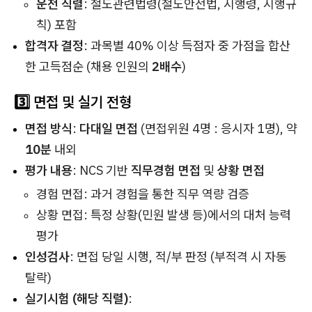
운전 직렬
: 철도관련법령(철도안전법, 시행령, 시행규
칙) 포함
합격자 결정
: 과목별 40% 이상 득점자 중 가점을 합산
한 고득점순 (채용 인원의
2배수
)
3️⃣ 면접 및 실기 전형
면접 방식
:
다대일 면접
(면접위원 4명 : 응시자 1명), 약
10분
내외
평가 내용
: NCS 기반
직무경험 면접
및
상황 면접
경험 면접
: 과거 경험을 통한 직무 역량 검증
상황 면접
: 특정 상황(민원 발생 등)에서의 대처 능력
평가
인성검사
: 면접 당일 시행, 적/부 판정 (부적격 시 자동
탈락)
실기시험 (해당 직렬)
: