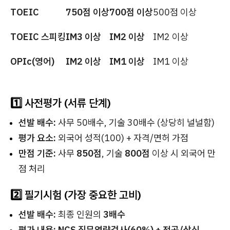
TOEIC
750점 이상
700점 이상
500점 이상
TOEIC 스피킹
IM3 이상
IM2 이상
IM2 이상
OPIc(영어)
IM2 이상
IM1 이상
IM1 이상
1️⃣ 사전평가 (서류 단계)
선발 배수:
사무 50배수, 기술 30배수 (상당히 널널함)
평가 요소:
외국어 성적(100) + 자격/면허 가점
만점 기준:
사무
850점
, 기술
800점
이상 시 외국어 만
점 처리
2️⃣ 필기시험 (가장 중요한 고비)
선발 배수:
최종 인원의
3배수
평가 내용:
NCS 직무역량검사(60%) + 전공/상식