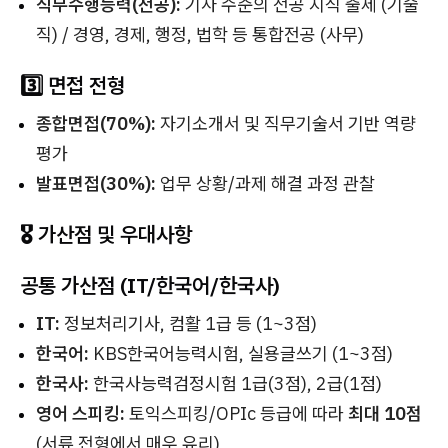
직무수행능력(전공):
기사 수준의 전공 지식 출제 (기술
직) / 경영, 경제, 행정, 법학 등 통합전공 (사무)
3️⃣ 면접 전형
종합면접(70%):
자기소개서 및 직무기술서 기반 역량
평가
발표면접(30%):
업무 상황/과제 해결 과정 관찰
🎖️ 가산점 및 우대사항
공통 가산점 (IT/한국어/한국사)
IT:
정보처리기사, 컴활 1급 등 (1~3점)
한국어:
KBS한국어능력시험, 실용글쓰기 (1~3점)
한국사:
한국사능력검정시험 1급(3점), 2급(1점)
영어 스피킹:
토익스피킹/OPIc 등급에 따라
최대 10점
(서류 전형에서 매우 유리)