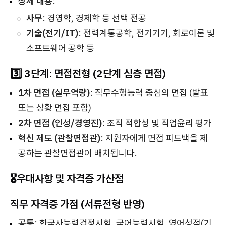
상세 내용
:
사무
: 경영학, 경제학 등 선택 전공
기술(전기/IT)
: 전력계통공학, 전기기기, 회로이론 및
소프트웨어 공학 등
3️⃣ 3단계: 면접전형 (2단계 심층 면접)
1차 면접 (실무역량)
: 직무수행능력 중심의 면접 (발표
또는 상황 면접 포함)
2차 면접 (인성/경영진)
: 조직 적합성 및 직업윤리 평가
혁신 제도 (관찰면접관)
: 지원자에게 면접 피드백을 제
공하는 관찰면접관이 배치됩니다.
🎖️우대사항 및 자격증 가산점
직무 자격증 가점 (서류전형 반영)
공통
: 한국사능력검정시험, 국어능력시험, 영어성적(기