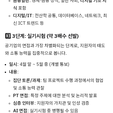
금융일반
: 경제·금융 상식, 일반 사회,
디지털 기초 지
식
포함
디지털/IT
: 전산학 공통, 데이터베이스, 네트워크, 최
신 ICT 트렌드 등
3️⃣ 3단계: 실기시험 (약 3배수 선발)
공기업의 면접과 가장 차별화되는 단계로, 지원자의 태도
와 소통 능력을 집중적으로 봅니다.
일시
: 4월 말 ~ 5월 중 (개별 통보)
내용
:
집단 토론/과제
: 팀 프로젝트 수행 과정에서의 협업
및 소통 능력 관찰
PT 면접
: 특정 주제에 대한 분석 및 논리적 발표
심층 인터뷰
: 지원자의 가치관 및 인성 검증
AI 면접
: 실기시험 중 병행될 수 있음