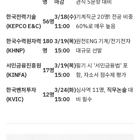
명
마감
관식 5문항 대비
한국전력기술
3/18(수)
기계직군 20명! 전공 비중
56명
(KEPCO E&C)
11:00
60%로 매우 높음
한국수력원자력
180
3/19(목)
원전ENG 기계/전기전자
(KHNP)
명
15:00
대규모 선발
서민금융진흥원
3/19(목)
필기 시 '서민금융법' 포
17명
(KINFA)
15:00
함, 자소서 점수제 평가
한국벤처투자
3/24(화)
심사역 11명,
직무논술
대
12명
(KVIC)
15:00
비 필수