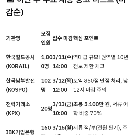
감순)
모집
기관명
접수 마감
핵심 포인트
인원
한국철도공사
1,80
3/11(수)
역대급 규모! 권역별 10년
(KORAIL)
0명
14:00
전보 제한 체크
한국남부발전
102
3/12(목)
토익 850점 만점 처리, 낮
(KOSPO)
명
12:00
12시 마감 주의
전력거래소
3/13(금)
초봉 5,100만 원
, 서류 어
20명
(KPX)
10:00
학 비중 70%
160
3/16(월)
서류 적/부(전원 필기), 주
IBK기업은행