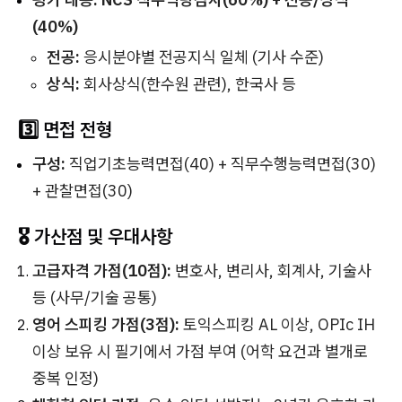
(40%)
전공:
응시분야별 전공지식 일체 (기사 수준)
상식:
회사상식(한수원 관련), 한국사 등
3️⃣ 면접 전형
구성:
직업기초능력면접(40) + 직무수행능력면접(30)
+ 관찰면접(30)
🎖️ 가산점 및 우대사항
고급자격 가점(10점):
변호사, 변리사, 회계사, 기술사
등 (사무/기술 공통)
영어 스피킹 가점(3점):
토익스피킹 AL 이상, OPIc IH
이상 보유 시 필기에서 가점 부여 (어학 요건과 별개로
중복 인정)