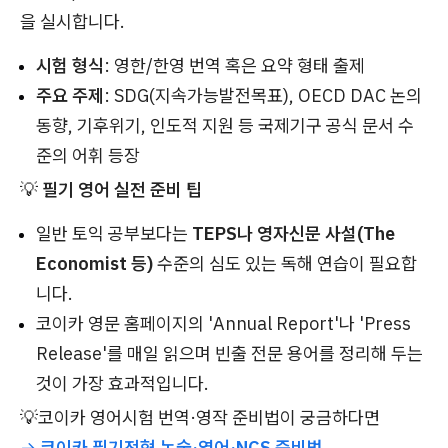
을 실시합니다.
시험 형식
: 영한/한영 번역 혹은 요약 형태 출제
주요 주제
: SDG(지속가능발전목표), OECD DAC 논의
동향, 기후위기, 인도적 지원 등 국제기구 공식 문서 수
준의 어휘 등장
💡
필기 영어 실전 준비 팁
일반 토익 공부보다는
TEPS나 영자신문 사설(The
Economist 등)
수준의 심도 있는 독해 연습이 필요합
니다.
코이카 영문 홈페이지의 'Annual Report'나 'Press
Release'를 매일 읽으며 빈출 전문 용어를 정리해 두는
것이 가장 효과적입니다.
💡코이카 영어시험 번역·영작 준비법이 궁금하다면
→
코이카 필기전형 논술·영어·NCS 준비법