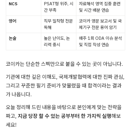
NCS
PSAT형 위주, 시
자료해석 영역 집중 훈련
간 부족
및 시간 배분 연습
영어
직무 밀착형 전문
코이카 영문 보고서 및 국
독해
제기구 전문 용어 암기
논술
높은 난이도, 논
매주 1회 ODA 이슈 분석
리력 중시
및 직접 작성 연습
코이카는 단순한 스펙만으로 붙을 수 있는 곳이 아닙니다.
기관에 대한 깊은 이해도, 국제개발협력에 대한 진짜 관심,
그리고 꾸준한 필기 준비가 맞물렸을 때 합격이라는 결과
가 나옵니다.
오늘 정리해 드린 내용을 바탕으로 본인에게 맞는 전략을
짜고,
지금 당장 할 수 있는 공부부터 한 가지씩 실행
해보
세요!