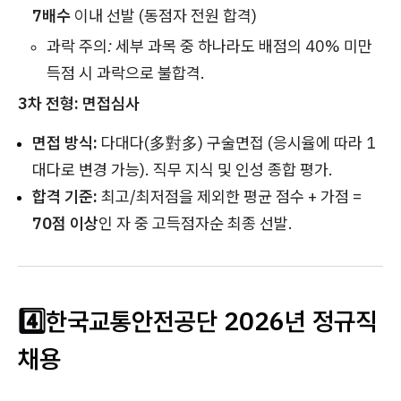
7배수
이내 선발 (동점자 전원 합격)
과락 주의:
세부 과목 중 하나라도 배점의 40% 미만
득점 시 과락으로 불합격.
3차 전형: 면접심사
면접 방식:
다대다(多對多) 구술면접 (응시율에 따라 1
대다로 변경 가능). 직무 지식 및 인성 종합 평가.
합격 기준:
최고/최저점을 제외한 평균 점수 + 가점 =
70점 이상
인 자 중 고득점자순 최종 선발.
4️⃣한국교통안전공단 2026년 정규직
채용