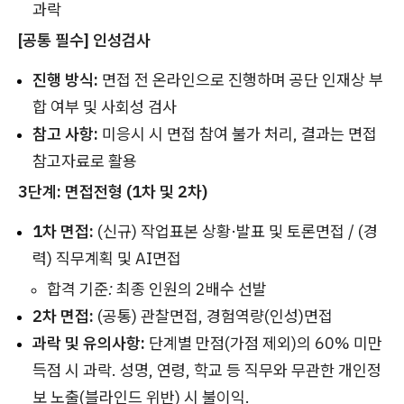
과락
[공통 필수] 인성검사
진행 방식:
면접 전 온라인으로 진행하며 공단 인재상 부
합 여부 및 사회성 검사
참고 사항:
미응시 시 면접 참여 불가 처리, 결과는 면접
참고자료로 활용
3단계: 면접전형 (1차 및 2차)
1차 면접:
(신규) 작업표본 상황·발표 및 토론면접 / (경
력) 직무계획 및 AI면접
합격 기준:
최종 인원의 2배수 선발
2차 면접:
(공통) 관찰면접, 경험역량(인성)면접
과락 및 유의사항:
단계별 만점(가점 제외)의 60% 미만
득점 시 과락. 성명, 연령, 학교 등 직무와 무관한 개인정
보 노출(블라인드 위반) 시 불이익.