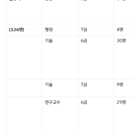
(126명)
행정
7급
4명
기술
6급
30명
기술
7급
9명
연구교수
6급
29명