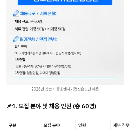
2026년 상반기 중소벤처기업진흥공단 채용
📌
1. 모집 분야 및 채용 인원 (총 60명)
구분
모집 분야
인원
세부 직무