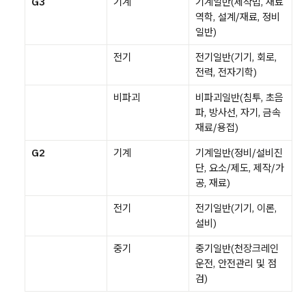
G3
기계
기계일반(제작법, 재료
역학, 설계/재료, 정비
일반)
전기
전기일반(기기, 회로,
전력, 전자기학)
비파괴
비파괴일반(침투, 초음
파, 방사선, 자기, 금속
재료/용접)
G2
기계
기계일반(정비/설비진
단, 요소/제도, 제작/가
공, 재료)
전기
전기일반(기기, 이론,
설비)
중기
중기일반(천장크레인
운전, 안전관리 및 점
검)