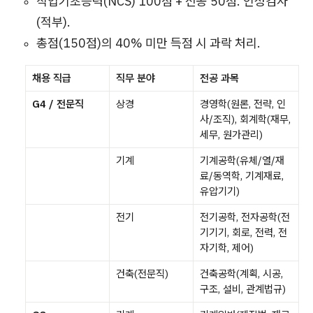
직업기초능력(NCS) 100점 + 전공 50점. 인성검사
(적부).
총점(150점)의 40% 미만 득점 시 과락 처리.
채용 직급
직무 분야
전공 과목
G4 / 전문직
상경
경영학(원론, 전략, 인
사/조직), 회계학(재무,
세무, 원가관리)
기계
기계공학(유체/열/재
료/동역학, 기계재료,
유압기기)
전기
전기공학, 전자공학(전
기기기, 회로, 전력, 전
자기학, 제어)
건축(전문직)
건축공학(계획, 시공,
구조, 설비, 관계법규)