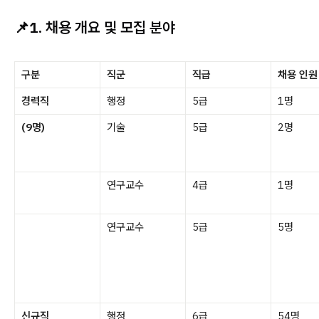
📌1. 채용 개요 및 모집 분야
구분
직군
직급
채용 인원
경력직
행정
5급
1명
(9명)
기술
5급
2명
연구교수
4급
1명
연구교수
5급
5명
신규직
행정
6급
54명