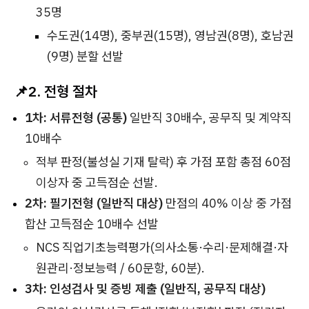
35명
수도권(14명), 중부권(15명), 영남권(8명), 호남권
(9명) 분할 선발
📌2. 전형 절차
1차: 서류전형 (공통)
일반직 30배수, 공무직 및 계약직
10배수
적부 판정(불성실 기재 탈락) 후 가점 포함 총점 60점
이상자 중 고득점순 선발.
2차: 필기전형 (일반직 대상)
만점의 40% 이상 중 가점
합산 고득점순 10배수 선발
NCS 직업기초능력평가(의사소통·수리·문제해결·자
원관리·정보능력 / 60문항, 60분).
3차: 인성검사 및 증빙 제출 (일반직, 공무직 대상)