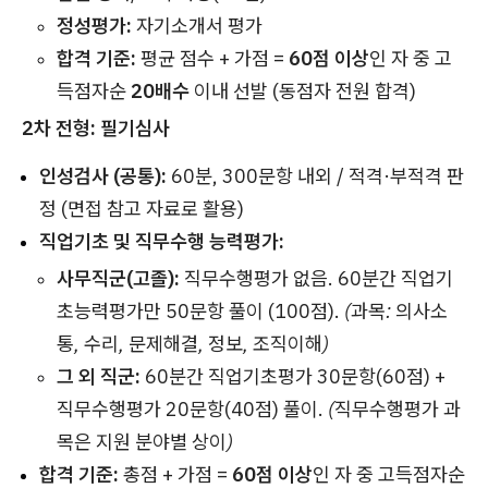
정성평가:
자기소개서 평가
합격 기준:
평균 점수 + 가점 =
60점 이상
인 자 중 고
득점자순
20배수
이내 선발 (동점자 전원 합격)
2차 전형: 필기심사
인성검사 (공통):
60분, 300문항 내외 / 적격·부적격 판
정 (면접 참고 자료로 활용)
직업기초 및 직무수행 능력평가:
사무직군(고졸):
직무수행평가 없음. 60분간 직업기
초능력평가만 50문항 풀이 (100점).
(과목: 의사소
통, 수리, 문제해결, 정보, 조직이해)
그 외 직군:
60분간 직업기초평가 30문항(60점) +
직무수행평가 20문항(40점) 풀이.
(직무수행평가 과
목은 지원 분야별 상이)
합격 기준:
총점 + 가점 =
60점 이상
인 자 중 고득점자순