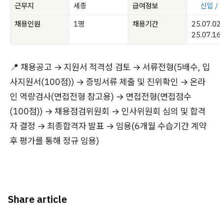
근무지
세종
급여정보
신입 /
채용인원
1명
채용기간
25.07.0
25.07.1
📍 채용공고 → 지원서 적격성 검토 → 서류전형(5배수, 입
사지원서(100점)) → 증빙서류 제출 및 진위확인 → 온라
인 역량검사(면접전형 참고용) → 면접전형(면접점수
(100점)) → 채용점검위원회 → 인사위원회 심의 및 합격
자 결정 → 최종합격자 발표 → 임용(6개월 수습기간 계약
후 평가를 통해 정규 임용)
Share article