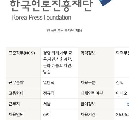
한국언론진흥재단 채용
표준직무(NCS)
경영.회계.사무,교
학력정보
학력무
육.자연.사회과학,
문화.예술.디자인.
방송
근무분야
일반직
채용구분
신입
고용형태
정규직
대체인력여부
아니오
근무지
서울
급여정보
채용인원
6명
채용기간
25.06.