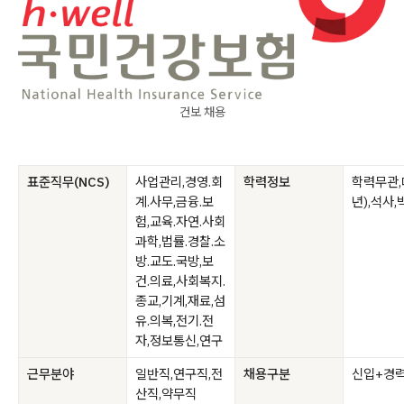
건보 채용
표준직무(NCS)
사업관리,경영.회
학력정보
학력무관,
계.사무,금융.보
년),석사,
험,교육.자연.사회
과학,법률.경찰.소
방.교도.국방,보
건.의료,사회복지.
종교,기계,재료,섬
유.의복,전기.전
자,정보통신,연구
근무분야
일반직,연구직,전
채용구분
신입+경
산직,약무직