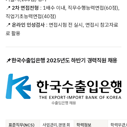
📍
2차 면접전형
: 1배수 이내, 직무수행능력면접(60점),
직업기초능력면접(40점)
📍
온라인 인성검사
: 면접시험 전 실시, 면접시 참고자료
로 활용
📌
한국수출입은행 2025년도 하반기 경력직원 채용
수출입은행 채용
표준직무(NCS)
사업관리,경영.회
학력정보
학력무관,