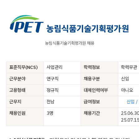
농림식품기술기획평가원 채용
표준직무(NCS)
사업관리
학력정보
학력무관
근무분야
연구직
채용구분
신입
고용형태
정규직
대체인력여부
아니오
근무지
전남
급여정보
신입 /
채용인원
3명
채용기간
25.06.3
25.07.1