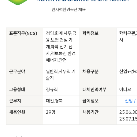
원자력환경공단 채용
표준직무(NCS)
경영.회계.사무,금
학력정보
학력무관,
융.보험,건설,기
사
계,화학,전기.전
자,정보통신,환경.
에너지.안전
근무분야
일반직,사무직,기
채용구분
신입+경
술직
고용형태
정규직
대체인력여부
아니오
근무지
대전,경북
급여정보
신입 /
채용인원
29명
채용기간
25.06.3
25.07.1