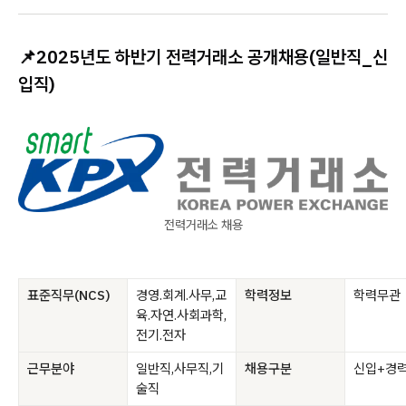
📌
2025년도 하반기 전력거래소 공개채용(일반직_신
입직)
전력거래소 채용
표준직무(NCS)
경영.회계.사무,교
학력정보
학력무관
육.자연.사회과학,
전기.전자
근무분야
일반직,사무직,기
채용구분
신입+경
술직