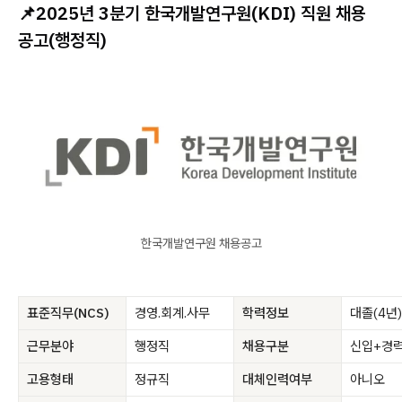
📌
2025년 3분기 한국개발연구원(KDI) 직원 채용
공고(행정직)
한국개발연구원 채용공고
표준직무(NCS)
경영.회계.사무
학력정보
대졸(4년)
근무분야
행정직
채용구분
신입+경
고용형태
정규직
대체인력여부
아니오