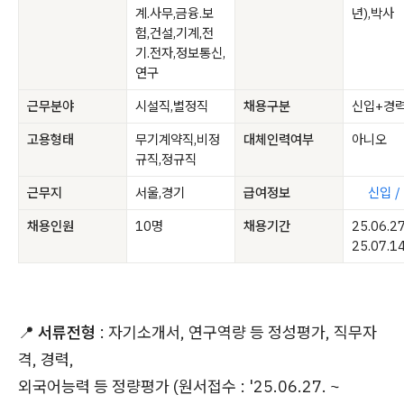
계.사무,금융.보
년),박사
험,건설,기계,전
기.전자,정보통신,
연구
근무분야
시설직,별정직
채용구분
신입+경
고용형태
무기계약직,비정
대체인력여부
아니오
규직,정규직
근무지
서울,경기
급여정보
신입 /
채용인원
10명
채용기간
25.06.2
25.07.1
📍
서류전형
: 자기소개서, 연구역량 등 정성평가, 직무자
격, 경력,
외국어능력 등 정량평가 (원서접수 : '25.06.27. ~