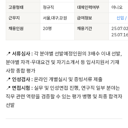
고용형태
정규직
대체인력여부
아니오
근무지
서울,대구,강원
급여정보
신입 /
채용인원
20명
채용기간
25.07.0
25.07.1
📍
서류심사 :
각 분야별 선발예정인원의 3배수 이내 선발,
분야별 자격·우대요건 및 자기소개서 등 입사지원서 기재
사항 종합 평가
📍
인성검사 :
온라인 개별실시 및 증빙서류 제출
📍
면접시험 :
실무 및 인성면접 진행, 연구직 일부 분야는
직무 관련 역량을 검증할 수 있는 평가 병행 및 최종 합격자
선발