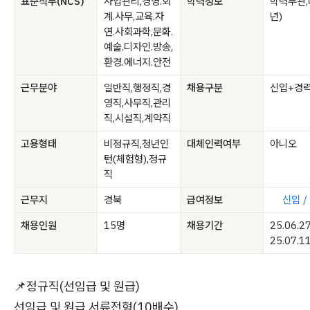
표준직무(NCS)
사업관리,경영.회
학력정보
학력무관,
계.사무,교육.자
년)
연.사회과학,문화.
예술.디자인.방송,
환경.에너지.안전
근무분야
일반직,행정직,경
채용구분
신입+경
영직,사무직,관리
직,시설직,계약직
고용형태
비정규직,청년인
대체인력여부
아니오
턴(체험형),정규
직
근무지
경북
급여정보
신입 /
채용인원
15명
채용기간
25.06.2
25.07.1
📌정규직(선임급 및 원급)
선임급 및 원급 서류전형(10배수)