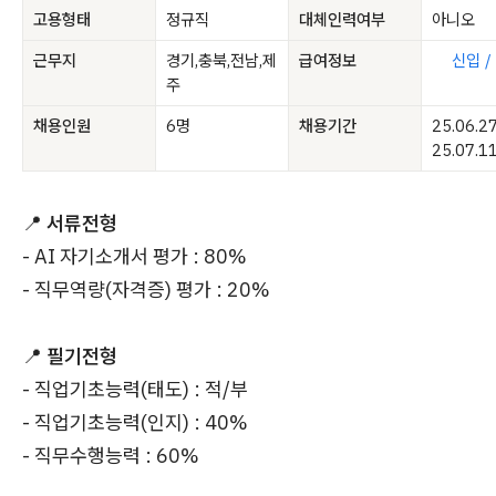
고용형태
정규직
대체인력여부
아니오
근무지
경기,충북,전남,제
급여정보
신입 /
주
채용인원
6명
채용기간
25.06.2
25.07.1
📍
서류전형
- AI 자기소개서 평가 : 80%
- 직무역량(자격증) 평가 : 20%
📍
필기전형
- 직업기초능력(태도) : 적/부
- 직업기초능력(인지) : 40%
- 직무수행능력 : 60%