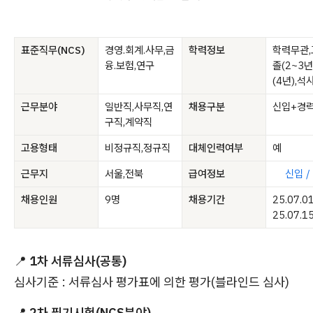
표준직무(NCS)
경영.회계.사무,금
학력정보
학력무관,
융.보험,연구
졸(2~3년
(4년),석
근무분야
일반직,사무직,연
채용구분
신입+경
구직,계약직
고용형태
비정규직,정규직
대체인력여부
예
근무지
서울,전북
급여정보
신입 /
채용인원
9명
채용기간
25.07.0
25.07.1
📍
1차 서류심사(공통)
심사기준 : 서류심사 평가표에 의한 평가(블라인드 심사)
📍
2차 필기시험(NCS분야)