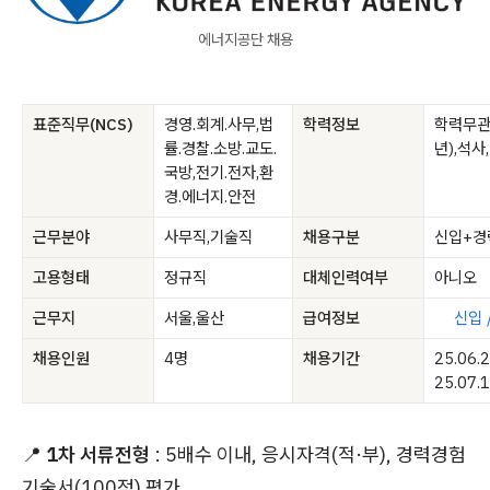
에너지공단 채용
표준직무(NCS)
경영.회계.사무,법
학력정보
학력무관
률.경찰.소방.교도.
년),석사
국방,전기.전자,환
경.에너지.안전
근무분야
사무직,기술직
채용구분
신입+경
고용형태
정규직
대체인력여부
아니오
근무지
서울,울산
급여정보
신입 
채용인원
4명
채용기간
25.06.
25.07.
📍
1차 서류전형
: 5배수 이내, 응시자격(적·부), 경력경험
기술서(100점) 평가