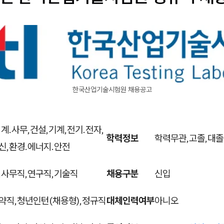
한국산업기술시험원 채용공고
계.사무,건설,기계,전기.전자,
학력정보
학력무관,고졸,대졸
신,환경.에너지.안전
,사무직,연구직,기술직
채용구분
신입
약직,청년인턴(채용형),정규직
대체인력여부
아니오