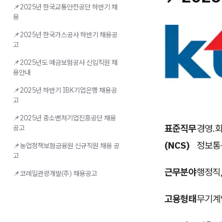
📌2025년 한국교통안전공단 하반기 채
용
📌2025년 한국가스공사 하반기 채용공
고
📌2025년도 예금보험공사 신입직원 채
용안내
📌2025년 하반기 IBK기업은행 채용공
고
📌2025년 중소벤처기업진흥공단 채용
표준직무
경영.회
공고
(NCS)
정보통
📌농업정책보험금융원 신규직원 채용 공
고
근무분야
행정직
📌코레일관광개발(주) 채용공고
고용형태
무기계