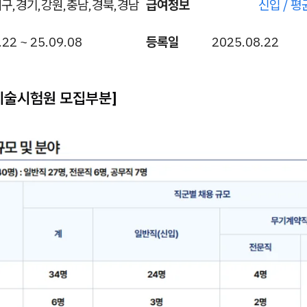
구,경기,강원,충남,경북,경남
급여정보
신입 / 평
.22 ~ 25.09.08
등록일
2025.08.22
기술시험원 모집부분]