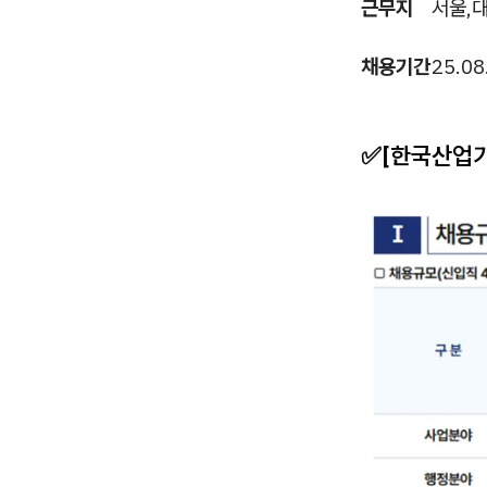
근무지
서울,대
채용기간
25.08
✅[한국산업