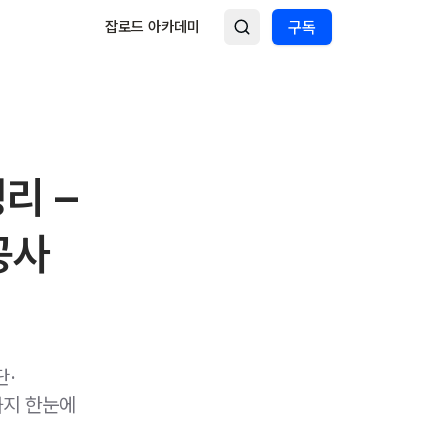
잡로드 아카데미
구독
리 –
공사
단·
까지 한눈에