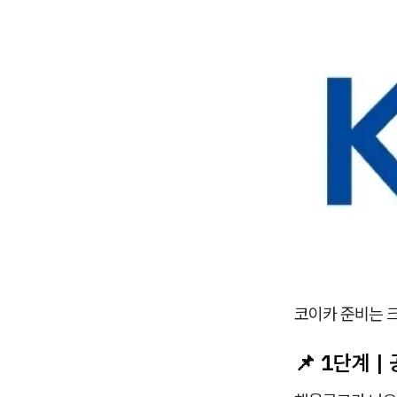
코이카 준비는 크
📌 1단계 |