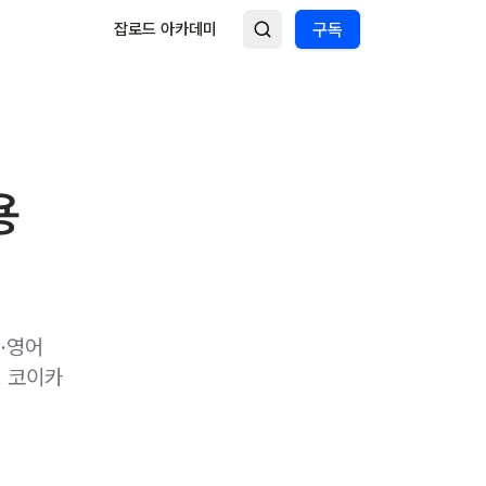
잡로드 아카데미
구독
용
·영어
. 코이카