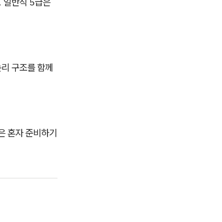
. 일반직 5급은
논리 구조를 함께
은 혼자 준비하기