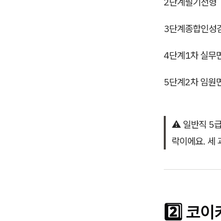
2단계
필기전형
3단계
종합인성
4단계
1차 실무
5단계
2차 임원
⚠️ 일반직 5
락이에요. 세
2️⃣ 코