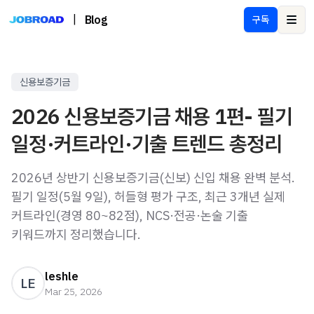
|
Blog
구독
Ope
신용보증기금
2026 신용보증기금 채용 1편- 필기
일정·커트라인·기출 트렌드 총정리
2026년 상반기 신용보증기금(신보) 신입 채용 완벽 분석.
필기 일정(5월 9일), 허들형 평가 구조, 최근 3개년 실제
커트라인(경영 80~82점), NCS·전공·논술 기출
키워드까지 정리했습니다.
leshle
LE
Mar 25, 2026