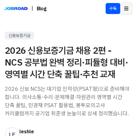
|
Blog
구독
Ope
신용보증기금
2026 신용보증기금 채용 2편 -
NCS 공부법 완벽 정리·피듈형 대비·
영역별 시간 단축 꿀팁·추천 교재
2026 신보 NCS는 대기업 인적성(PSAT형)으로 준비해야
합니다. 의사소통·수리·문제해결·자원관리 영역별 시간
단축 꿀팁, 민경채 PSAT 활용법, 봉투모의고사
커리큘럼까지 공기업 취준생 눈높이로 상세 정리했습니다.
leshle
LE