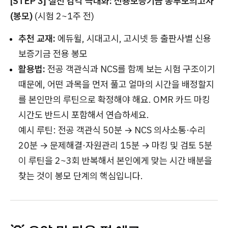
[STEP 3] 실전 감각 극대화: 신용보증기금 봉투모의고사
(봉모)
(시험 2~1주 전)
추천 교재:
에듀윌, 시대고시, 고시넷 등 출판사별 신용
보증기금 전용 봉모
활용법:
전공 객관식과 NCS를 함께 보는 시험 구조이기
때문에, 어떤 과목을 먼저 풀고 얼마의 시간을 배정할지
를 본인만의 루틴으로 확정해야 해요. OMR 카드 마킹
시간도 반드시 포함해서 연습하세요.
예시 루틴: 전공 객관식 50분 → NCS 의사소통·수리
20분 → 문제해결·자원관리 15분 → 마킹 및 검토 5분
이 루틴을 2~3회 반복해서 본인에게 맞는 시간 배분을
찾는 것이 봉모 단계의 핵심입니다.